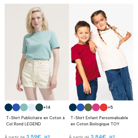
+14
+5
T-Shirt Publicitaire en Coton à
T-Shirt Enfant Personnalisable
Col Rond LEGEND
en Coton Biologique TOY
3,59
€
3,84
€
HT
HT