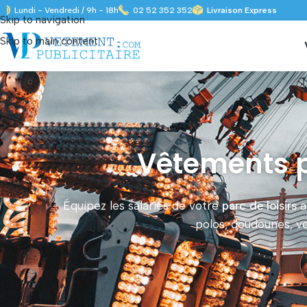
Lundi - Vendredi / 9h - 18h
02 52 352 352
Livraison Express
Skip to navigation
Skip to main content
Vêtements p
Équipez les salariés de votre
parc de loisirs
a
polos, doudounes, ve