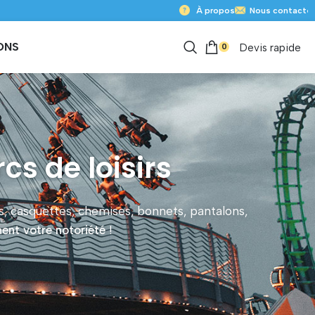
À propos
Nous contacter
ONS
0
Devis rapide
s de loisirs
ts, casquettes, chemises, bonnets, pantalons,
ent votre notoriété
!