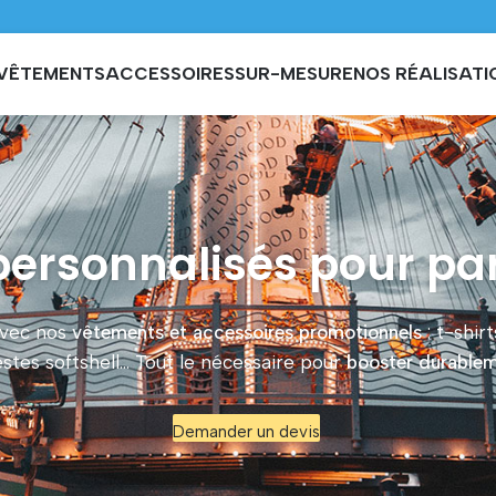
VÊTEMENTS
ACCESSOIRES
SUR-MESURE
NOS RÉALISATI
ersonnalisés pour parc
vec nos
vêtements et accessoires promotionnels
: t-shir
stes softshell… Tout le nécessaire pour
booster durablem
Demander un devis