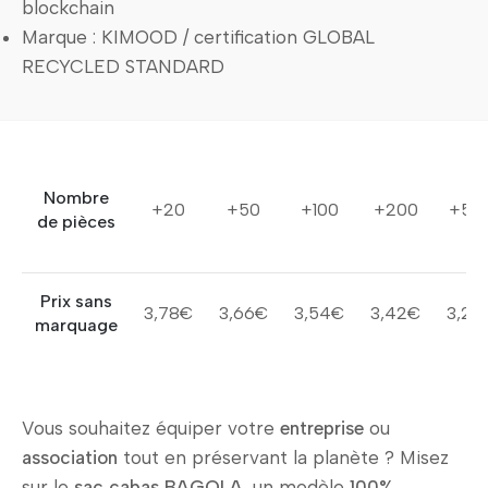
blockchain
Marque : KIMOOD / certification GLOBAL
RECYCLED STANDARD
Nombre
+20
+50
+100
+200
+50
de pièces
Prix sans
3,78€
3,66€
3,54€
3,42€
3,29
marquage
Vous souhaitez équiper votre
entreprise
ou
association
tout en préservant la planète ? Misez
sur le
sac cabas BAGOLA
, un modèle
100%